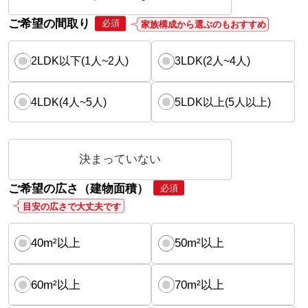
ご希望の間取り
必須
家族構成から選ぶのもおすすめ
2LDK以下(1人~2人)
3LDK(2人~4人)
4LDK(4人~5人)
5LDK以上(5人以上)
決まっていない
ご希望の広さ（建物面積）
必須
目安の広さで大丈夫です
40m²以上
50m²以上
60m²以上
70m²以上