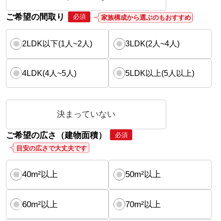
ご希望の間取り
必須
家族構成から選ぶのもおすすめ
2LDK以下(1人~2人)
3LDK(2人~4人)
4LDK(4人~5人)
5LDK以上(5人以上)
決まっていない
ご希望の広さ（建物面積）
必須
目安の広さで大丈夫です
40m²以上
50m²以上
60m²以上
70m²以上