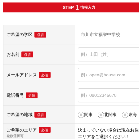
1
STEP
情報入力
ご希望の学区
市川市立福栄中学校
必須
お名前
必須
メールアドレス
必須
電話番号
必須
ご希望の地域
関東
北関東
東海
必須
ご希望のエリア
決まっていない場合は
現在お住
必須
複数選択可
エリア
をご選択ください！