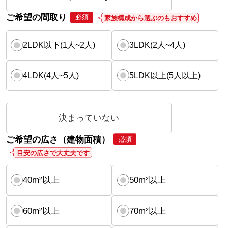
ご希望の間取り
必須
家族構成から選ぶのもおすすめ
2LDK以下(1人~2人)
3LDK(2人~4人)
4LDK(4人~5人)
5LDK以上(5人以上)
決まっていない
ご希望の広さ（建物面積）
必須
目安の広さで大丈夫です
40m²以上
50m²以上
60m²以上
70m²以上