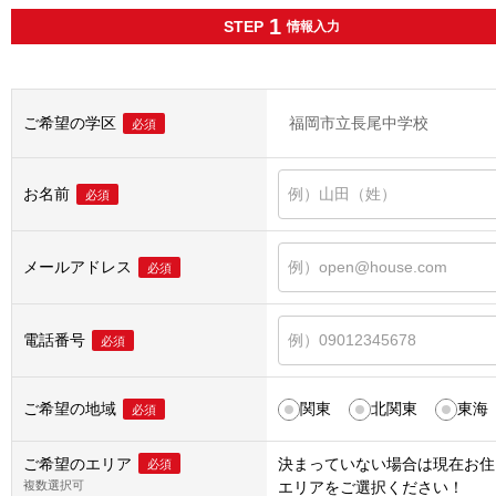
1
STEP
情報入力
ご希望の学区
福岡市立長尾中学校
必須
お名前
必須
メールアドレス
必須
電話番号
必須
ご希望の地域
関東
北関東
東海
必須
ご希望のエリア
決まっていない場合は
現在お住
必須
複数選択可
エリア
をご選択ください！