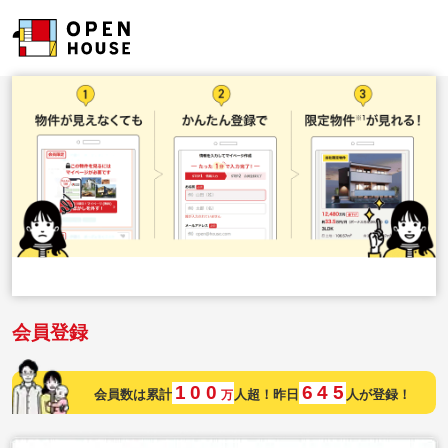
会員登録
1
0
0
6
4
5
会員数は累計
人超！昨日
人が登録！
万