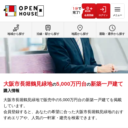
会員登録
ログイン
メニュー
地域から探す
沿線・駅から探す
地図から探す
通勤・通学から探す
大阪市長堀鶴見緑地
5,000万円台
新築一戸建て
の
の
購入情報
大阪市長堀鶴見緑地で販売中の5,000万円台の新築一戸建てを掲載
しています。
会員登録すると、あなたの希望に合った大阪市長堀鶴見緑地のおす
すめエリアや、人気の一軒家・建売を検索できます。