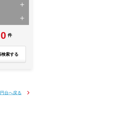
0
件
再検索する
万円台へ戻る