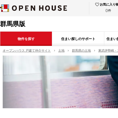
お気に入り
0
件
群馬県版
物件を探す
住まい探しのサポート
住まい
オープンハウス 戸建て仲介サイト
土地
群馬県の土地
東武伊勢崎・