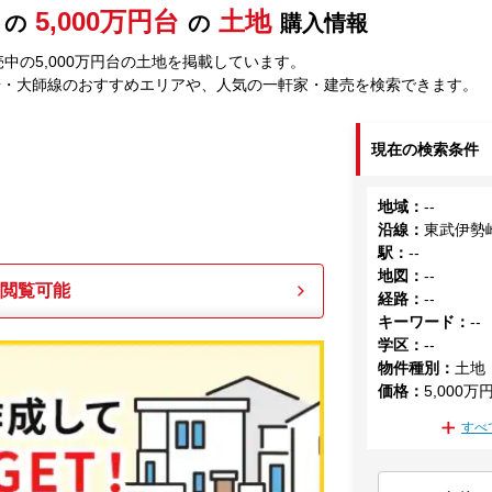
5,000万円台
土地
の
の
購入情報
中の5,000万円台の土地を掲載しています。
崎・大師線のおすすめエリアや、人気の一軒家・建売を検索できます。
現在の検索条件
地域
：
--
沿線
：
東武伊勢
駅
：
--
地図
：
--
も閲覧可能
経路
：
--
キーワード
：
--
学区
：
--
物件種別
：
土地
価格
：
5,000万
すべ