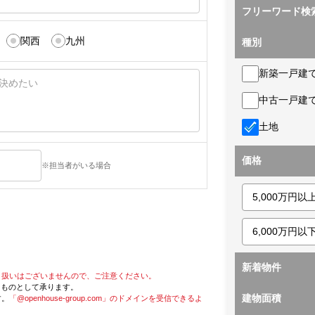
フリーワード検
関西
九州
種別
新築一戸建
中古一戸建
土地
価格
※担当者がいる場合
新着物件
り扱いはございませんので、ご注意ください。
たものとして承ります。
建物面積
す。
「@openhouse-group.com」のドメインを受信できるよ