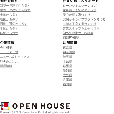
物件を探す
住まい探しのサポート
新築一戸建てから探す
ローンシミュレーション
中古一戸建てから探す
家を買うまでのステップ
土地から探す
安心が続く家づくり
地図から探す
実例からライフプランを考える
通勤・通学から探す
共働き子育て世代を応援
学区から探す
営業スタッフを上手に活用
特集から探す
初めての家探し相談会
個別FP相談
企業情報
店舗情報
会社概要
東京都
サービス一覧
神奈川県
ニュース&トピックス
埼玉県
CMギャラリー
千葉県
採用情報
群馬県
愛知県
大阪府
兵庫県
福岡県
Copyright (c) 2026 Open House Co.,Ltd. All rights reserved.