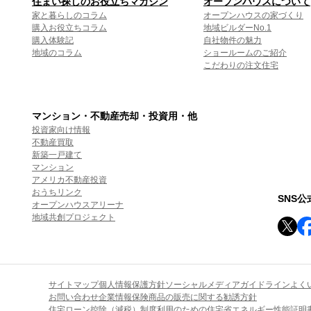
住まい探しのお役立ちマガジン
オープンハウスについて
家と暮らしのコラム
オープンハウスの家づくり
購入お役立ちコラム
地域ビルダーNo.1
購入体験記
自社物件の魅力
地域のコラム
ショールームのご紹介
こだわりの注文住宅
マンション・不動産売却・投資用・他
投資家向け情報
不動産買取
新築一戸建て
マンション
アメリカ不動産投資
おうちリンク
SNS
オープンハウスアリーナ
地域共創プロジェクト
サイトマップ
個人情報保護方針
ソーシャルメディアガイドライン
よく
お問い合わせ
企業情報
保険商品の販売に関する勧誘方針
住宅ローン控除（減税）制度利用のための住宅省エネルギー性能証明