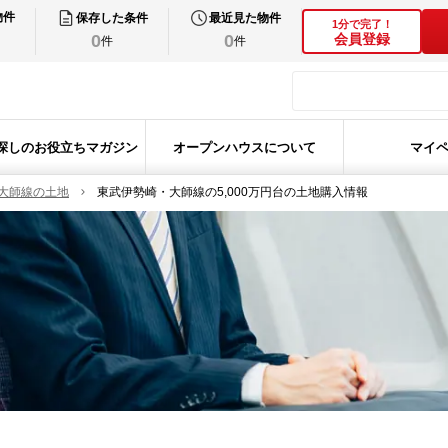
物件
保存した条件
最近見た物件
1分で完了！
0
0
会員登録
件
件
探しのお役立ちマガジン
オープンハウスについて
マイ
大師線の土地
東武伊勢崎・大師線の5,000万円台の土地購入情報