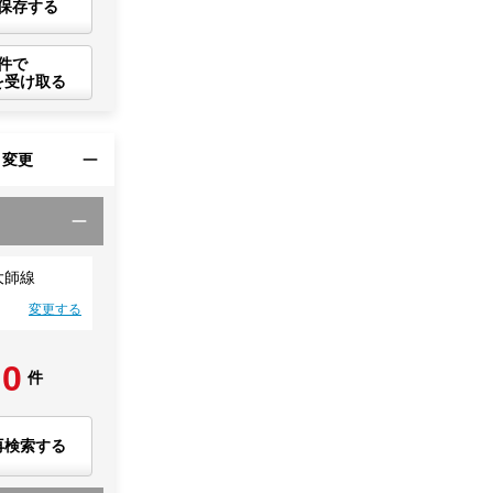
保存する
件で
を受け取る
・変更
大師線
変更する
0
件
再検索する