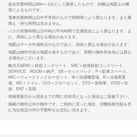
徒歩所要時間は80m＝1分として換算したもので、距離は地図上の概
算によるものです。
電車所要時間は日中平常時のもので時間帯により異なります。また乗
換え・待ち時間は含みません。
バスの所要時間は日中時の平均時間で交通状況により異なります。ま
た、系統により異なる場合があります。
地図はデータ作成時点のものであり、現状と異なる場合があります。
地図は物件付近の地図を表すものであり、実際の物件所在地とは異な
る場合がございます。
略式凡例/RC＝鉄筋コンクリート、SRC＝鉄骨鉄筋コンクリート、
SERVICE ROOM＝納戸、SB＝セットバック、P＝駐車スペース、
WIC＝ウォークインクローゼット、W＝洗濯機置場、R＝冷蔵庫置
場、WC＝トイレ、CLO＝クローゼット、STO＝保管庫、VOID＝吹
抜、ENT＝玄関
情報更新日から現在までの間に売却済となった場合はご容赦下さい。
掲載の物件は仲介物件です。ご契約に至った場合、消費税相当額を含
む当社規定の仲介手数料をお支払い頂きます。