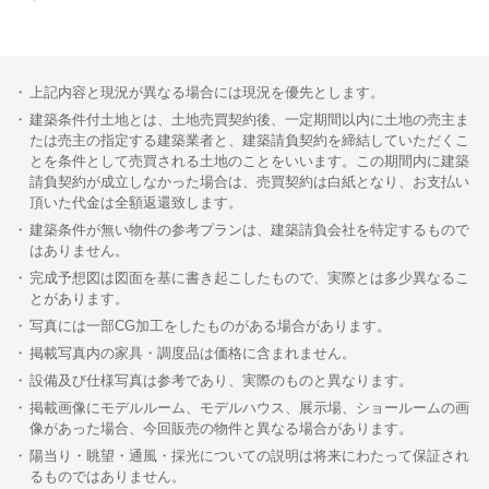
上記内容と現況が異なる場合には現況を優先とします。
建築条件付土地とは、土地売買契約後、一定期間以内に土地の売主ま
たは売主の指定する建築業者と、建築請負契約を締結していただくこ
とを条件として売買される土地のことをいいます。この期間内に建築
請負契約が成立しなかった場合は、売買契約は白紙となり、お支払い
頂いた代金は全額返還致します。
建築条件が無い物件の参考プランは、建築請負会社を特定するもので
はありません。
完成予想図は図面を基に書き起こしたもので、実際とは多少異なるこ
とがあります。
写真には一部CG加工をしたものがある場合があります。
掲載写真内の家具・調度品は価格に含まれません。
設備及び仕様写真は参考であり、実際のものと異なります。
掲載画像にモデルルーム、モデルハウス、展示場、ショールームの画
像があった場合、今回販売の物件と異なる場合があります。
陽当り・眺望・通風・採光についての説明は将来にわたって保証され
るものではありません。