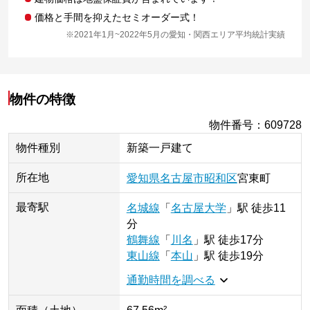
価格と手間を抑えたセミオーダー式！
※2021年1月~2022年5月の愛知・関西エリア平均統計実績
物件の特徴
物件番号
：
609728
物件種別
新築一戸建て
所在地
愛知県
名古屋市昭和区
宮東町
最寄駅
名城線
「
名古屋大学
」
駅
徒歩11
分
鶴舞線
「
川名
」
駅
徒歩17分
東山線
「
本山
」
駅
徒歩19分
通勤時間を調べる