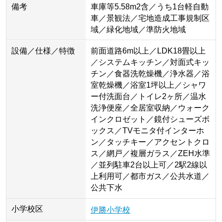
備考
車庫等5.58m2含／うち1台軽自動
車／景観法／宅地造成工事規制区
域／緑化地域／準防火地域
設備／仕様／特徴
前面道路6m以上／LDK18畳以上
／システムキッチン／対面式キッ
チン／食器洗乾燥機／浄水器／浴
室乾燥機／浴室1坪以上／シャワ
ー付洗面台／トイレ2ヶ所／温水
洗浄便座／全居室収納／ウォーク
インクロゼット／鏡付シューズボ
ックス／TVモニタ付インターホ
ン／タッチキー／アクセントクロ
ス／網戸／複層ガラス／ZEH水準
／並列駐車2台以上可／2駅2線以
上利用可／都市ガス／公共水道／
公共下水
小学校区
伊勝小学校