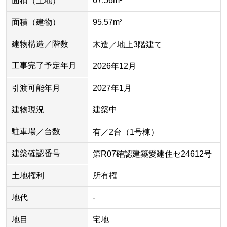
面積（土地）
67.56m²
面積（建物）
95.57m²
建物構造／階数
木造／地上3階建て
工事完了予定年月
2026年12月
引渡可能年月
2027年1月
建物現況
建築中
駐車場／台数
有／2台（1号棟）
建築確認番号
第R07確認建築愛建住セ24612号
土地権利
所有権
地代
-
地目
宅地