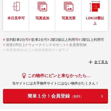
本日見学可
写真追加
写真充実
LDK18畳以
上
#
並列駐車2台可
#
駐車2台可
#
2駅2線以上利用可
#
2駅以上利用可
#
浴室1坪以上
#
ウォークインクロゼット
#
全居室収納
#
前面道路6m以上
#
南側道路面す
#
値下げ
実際にこの物件を見学してみませんか？
全て見る
実際に見学してみる
この物件にピンと来なかったら…
当サイトには大手物件サイトにはない物件がたくさん！
簡単１分！会員登録
（無料）