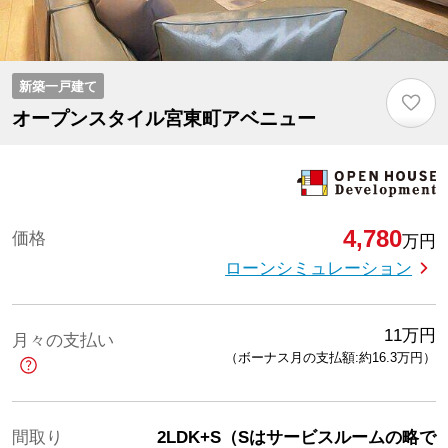
新築一戸建て
♡
オープンスタイル宮東町アベニュー
4,780
価格
万円
ローンシミュレーション
11
万円
月々の支払い
（ボーナス月の支払額:約16.3
万円
）
間取り
2LDK+S（Sはサービスルームの略で