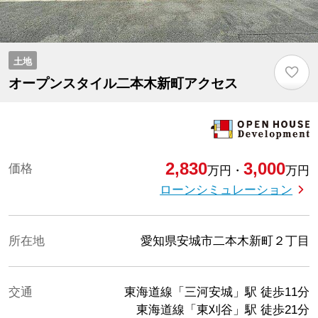
土地
♡
オープンスタイル二本木新町アクセス
2,830
3,000
価格
万円
・
万円
ローンシミュレーション
所在地
愛知県安城市二本木新町２丁目
交通
東海道線「三河安城」駅
徒歩11分
東海道線「東刈谷」駅
徒歩21分