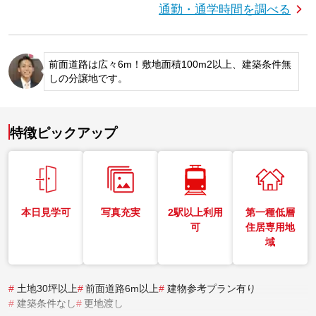
通勤・通学時間を調べる
前面道路は広々6m！敷地面積100m2以上、建築条件無
しの分譲地です。
特徴ピックアップ
本日見学可
写真充実
2駅以上利用
第一種低層
可
住居専用地
域
#
土地30坪以上
#
前面道路6m以上
#
建物参考プラン有り
#
建築条件なし
#
更地渡し