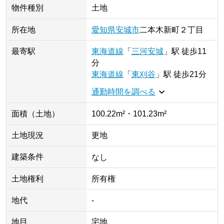
物件種別
土地
所在地
愛知県
安城市
二本木新町
２丁目
最寄駅
東海道線
「
三河安城
」
駅
徒歩11
分
東海道線
「
東刈谷
」
駅
徒歩21分
通勤時間を調べる
面積（土地）
100.22m²・101.23m²
土地現況
更地
建築条件
なし
土地権利
所有権
地代
-
地目
宅地