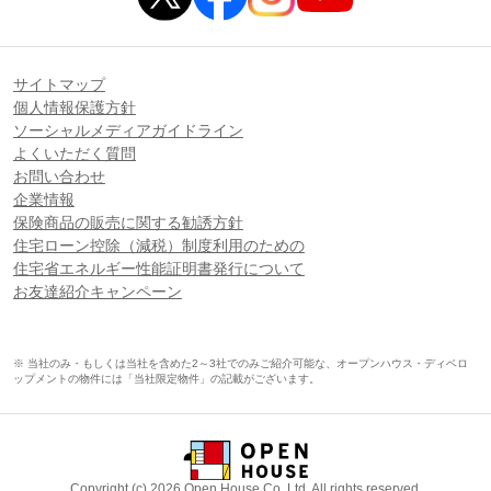
サイトマップ
個人情報保護方針
ソーシャルメディアガイドライン
よくいただく質問
お問い合わせ
企業情報
保険商品の販売に関する勧誘方針
住宅ローン控除（減税）制度利用のための
住宅省エネルギー性能証明書発行について
お友達紹介キャンペーン
※ 当社のみ・もしくは当社を含めた2～3社でのみご紹介可能な、オープンハウス・ディベロ
ップメントの物件には「当社限定物件」の記載がございます。
Copyright (c) 2026 Open House Co.,Ltd. All rights reserved.