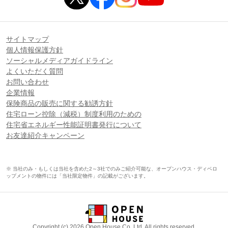
サイトマップ
個人情報保護方針
ソーシャルメディアガイドライン
よくいただく質問
お問い合わせ
企業情報
保険商品の販売に関する勧誘方針
住宅ローン控除（減税）制度利用のための
住宅省エネルギー性能証明書発行について
お友達紹介キャンペーン
※ 当社のみ・もしくは当社を含めた2～3社でのみご紹介可能な、オープンハウス・ディベロ
ップメントの物件には「当社限定物件」の記載がございます。
Copyright (c) 2026 Open House Co.,Ltd. All rights reserved.