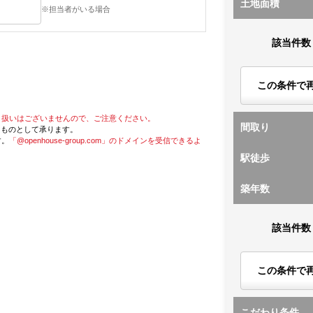
土地面積
※担当者がいる場合
該当件数
この条件で
り扱いはございませんので、ご注意ください。
間取り
たものとして承ります。
す。
「@openhouse-group.com」のドメインを受信できるよ
駅徒歩
築年数
該当件数
この条件で
こだわり条件