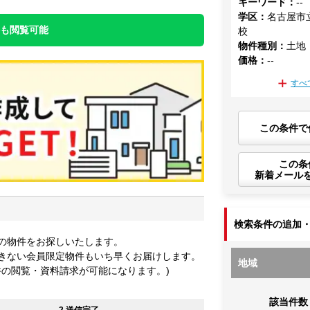
キーワード
：
--
学区
：
名古屋市
件も閲覧可能
校
物件種別
：
土地
価格
：
--
すべ
この条件で
この条
新着メール
検索条件の追加
の物件をお探しいたします。
きない会員限定物件もいち早くお届けします。
地域
件の閲覧・資料請求が可能になります。)
該当件数