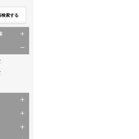
再検索する
索
て
て