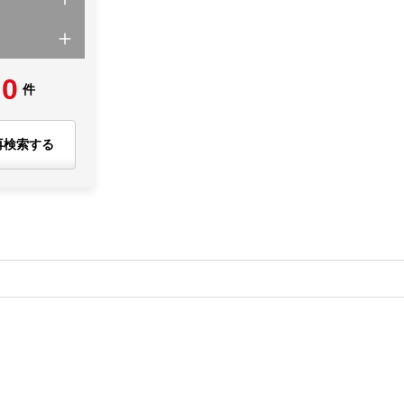
0
件
再検索する