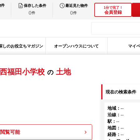
物件
保存した条件
最近見た物件
1分で完了！
0
0
会員登録
件
件
探しのお役立ちマガジン
オープンハウスについて
マイ
西福田小学校
土地
の
現在の検索条件
地域
：
--
沿線
：
--
駅
：
--
地図
：
--
も閲覧可能
経路
：
--