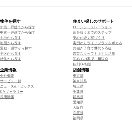
物件を探す
住まい探しのサポート
新築一戸建てから探す
ローンシミュレーション
中古一戸建てから探す
家を買うまでのステップ
土地から探す
安心が続く家づくり
地図から探す
実例からライフプランを考える
通勤・通学から探す
共働き子育て世代を応援
学区から探す
営業スタッフを上手に活用
特集から探す
初めての家探し相談会
個別FP相談
企業情報
店舗情報
会社概要
東京都
サービス一覧
神奈川県
ニュース&トピックス
埼玉県
CMギャラリー
千葉県
採用情報
群馬県
愛知県
大阪府
兵庫県
福岡県