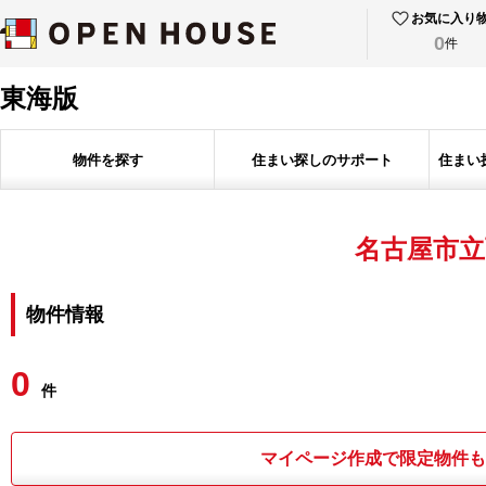
お気に入り
0
件
東海版
物件を探す
住まい探しのサポート
住まい
名古屋市立
物件情報
0
件
マイページ作成で限定物件