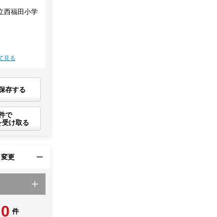
立西福田小学
て見る
保存する
件で
を受け取る
・変更
0
件