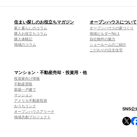
住まい探しのお役立ちマガジン
オープンハウスについて
家と暮らしのコラム
オープンハウスの家づくり
購入お役立ちコラム
地域ビルダーNo.1
購入体験記
自社物件の魅力
地域のコラム
ショールームのご紹介
こだわりの注文住宅
マンション・不動産売却・投資用・他
投資家向け情報
不動産買取
新築一戸建て
マンション
アメリカ不動産投資
おうちリンク
SNS
オープンハウスアリーナ
地域共創プロジェクト