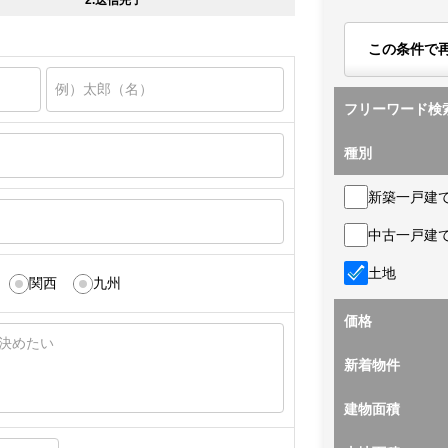
2.送信完了
この条件で
フリーワード検
種別
新築一戸建
中古一戸建
土地
関西
九州
価格
新着物件
建物面積