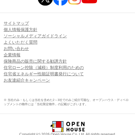
サイトマップ
個人情報保護方針
ソーシャルメディアガイドライン
よくいただく質問
お問い合わせ
企業情報
保険商品の販売に関する勧誘方針
住宅ローン控除（減税）制度利用のための
住宅省エネルギー性能証明書発行について
お友達紹介キャンペーン
※ 当社のみ・もしくは当社を含めた2～3社でのみご紹介可能な、オープンハウス・ディベロ
ップメントの物件には「当社限定物件」の記載がございます。
Copyright (c) 2026 Open House Co.,Ltd. All rights reserved.