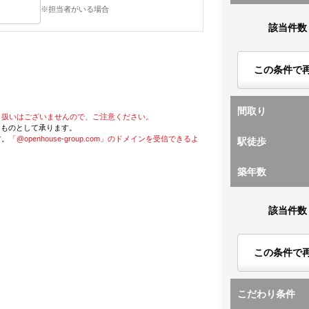
※担当者がいる場合
該当件数
この条件で
間取り
り扱いはございませんので、ご注意ください。
たものとして承ります。
す。
「@openhouse-group.com」のドメインを受信できるよ
駅徒歩
築年数
該当件数
この条件で
こだわり条件