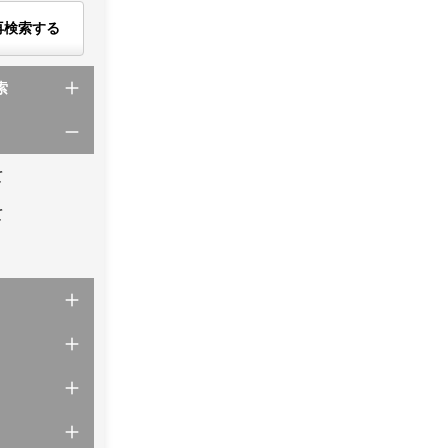
再検索する
索
て
て