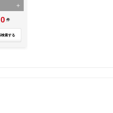
0
件
再検索する