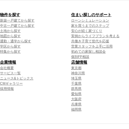
物件を探す
住まい探しのサポート
新築一戸建てから探す
ローンシミュレーション
中古一戸建てから探す
家を買うまでのステップ
土地から探す
安心が続く家づくり
地図から探す
実例からライフプランを考える
通勤・通学から探す
共働き子育て世代を応援
学区から探す
営業スタッフを上手に活用
特集から探す
初めての家探し相談会
個別FP相談
企業情報
店舗情報
会社概要
東京都
サービス一覧
神奈川県
ニュース&トピックス
埼玉県
CMギャラリー
千葉県
採用情報
群馬県
愛知県
大阪府
兵庫県
福岡県