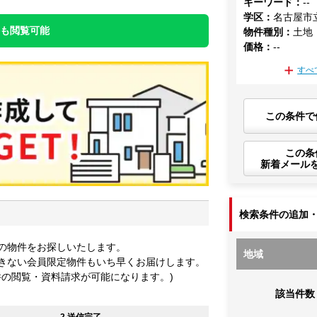
キーワード
：
--
学区
：
名古屋市
件も閲覧可能
物件種別
：
土地
価格
：
--
すべ
この条件で
この条
新着メール
検索条件の追加
の物件をお探しいたします。
地域
きない会員限定物件もいち早くお届けします。
件の閲覧・資料請求が可能になります。)
該当件数