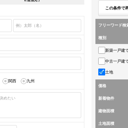
2.送信完了
この条件で
フリーワード検
種別
新築一戸建
中古一戸建
土地
関西
九州
価格
新着物件
建物面積
土地面積