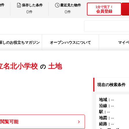
物件
保存した条件
最近見た物件
1分で完了！
0
0
会員登録
件
件
探しのお役立ちマガジン
オープンハウスについて
マイ
立名北小学校
土地
の
現在の検索条件
地域
：
--
沿線
：
--
駅
：
--
地図
：
--
も閲覧可能
経路
：
--