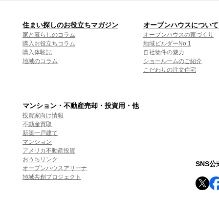
住まい探しのお役立ちマガジン
オープンハウスについて
家と暮らしのコラム
オープンハウスの家づくり
購入お役立ちコラム
地域ビルダーNo.1
購入体験記
自社物件の魅力
地域のコラム
ショールームのご紹介
こだわりの注文住宅
マンション・不動産売却・投資用・他
投資家向け情報
不動産買取
新築一戸建て
マンション
アメリカ不動産投資
おうちリンク
SNS
オープンハウスアリーナ
地域共創プロジェクト