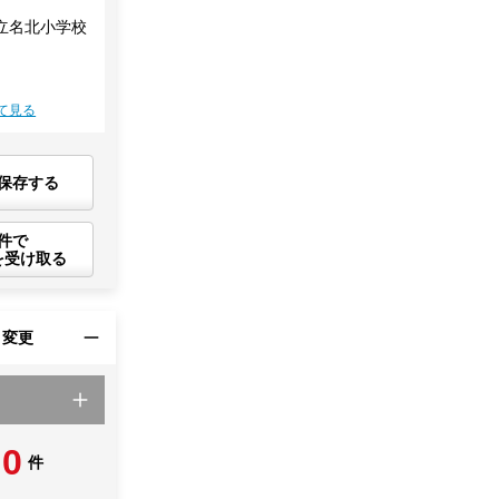
立名北小学校
て見る
保存する
件で
を受け取る
・変更
0
件