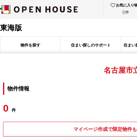
お気に入り
0
件
東海版
物件を探す
住まい探しのサポート
住まい
名古屋市
物件情報
0
件
マイページ作成で限定物件