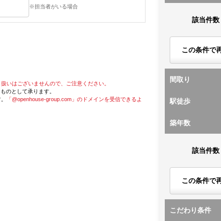
※担当者がいる場合
該当件数
この条件で
間取り
り扱いはございませんので、ご注意ください。
たものとして承ります。
す。
「@openhouse-group.com」のドメインを受信できるよ
駅徒歩
築年数
該当件数
この条件で
こだわり条件