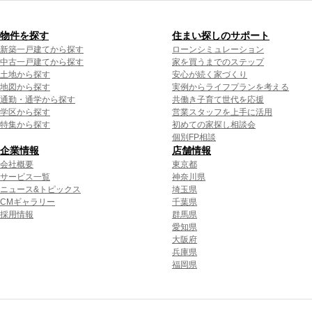
物件を探す
住まい探しのサポート
新築一戸建てから探す
ローンシミュレーション
中古一戸建てから探す
家を買うまでのステップ
土地から探す
安心が続く家づくり
地図から探す
実例からライフプランを考える
通勤・通学から探す
共働き子育て世代を応援
学区から探す
営業スタッフを上手に活用
特集から探す
初めての家探し相談会
個別FP相談
企業情報
店舗情報
会社概要
東京都
サービス一覧
神奈川県
ニュース&トピックス
埼玉県
CMギャラリー
千葉県
採用情報
群馬県
愛知県
大阪府
兵庫県
福岡県