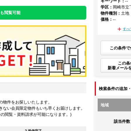
キーワード
：
--
学区
：
岡崎市立
件も閲覧可能
物件種別
：
土地
価格
：
--
すべ
この条件で
この条
新着メール
検索条件の追加
の物件をお探しいたします。
地域
きない会員限定物件もいち早くお届けします。
件の閲覧・資料請求が可能になります。)
該当件数