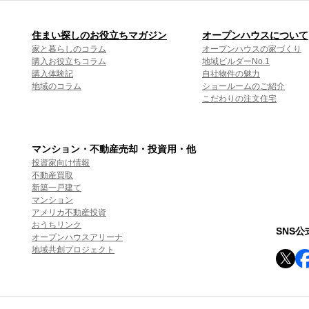
住まい探しのお役立ちマガジン
オープンハウスについて
家と暮らしのコラム
オープンハウスの家づくり
購入お役立ちコラム
地域ビルダーNo.1
購入体験記
自社物件の魅力
地域のコラム
ショールームのご紹介
こだわりの注文住宅
マンション・不動産売却・投資用・他
投資家向け情報
不動産買取
新築一戸建て
マンション
アメリカ不動産投資
おうちリンク
SNS
オープンハウスアリーナ
地域共創プロジェクト