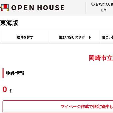
お気に入り
0
件
東海版
物件を探す
住まい探しのサポート
住まい
岡崎市立
物件情報
0
件
マイページ作成で限定物件