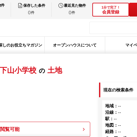
物件
保存した条件
最近見た物件
1分で完了！
0
0
会員登録
件
件
探しのお役立ちマガジン
オープンハウスについて
マイ
下山小学校
土地
の
現在の検索条件
地域
：
--
沿線
：
--
駅
：
--
地図
：
--
も閲覧可能
経路
：
--