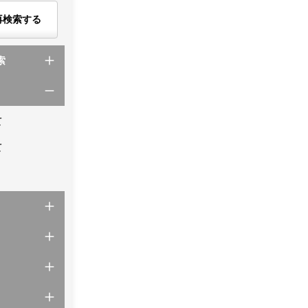
再検索する
索
て
て