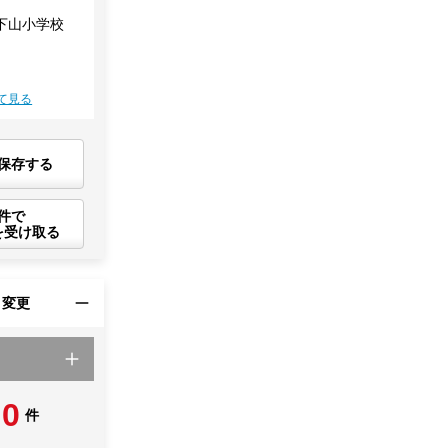
下山小学校
て見る
保存する
件で
を受け取る
・変更
0
件