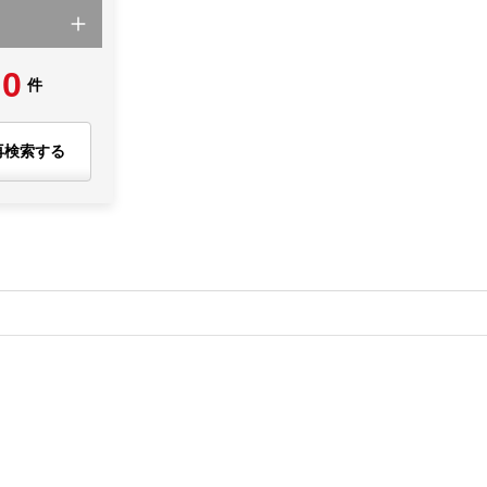
0
件
再検索する