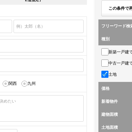
2.送信完了
この条件で
フリーワード検
種別
新築一戸建
中古一戸建
土地
関西
九州
価格
新着物件
建物面積
土地面積