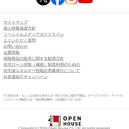
サイトマップ
個人情報保護方針
ソーシャルメディアガイドライン
よくいただく質問
お問い合わせ
企業情報
保険商品の販売に関する勧誘方針
住宅ローン控除（減税）制度利用のための
住宅省エネルギー性能証明書発行について
お友達紹介キャンペーン
※ 当社のみ・もしくは当社を含めた2～3社でのみご紹介可能な、オープンハウス・ディベロ
ップメントの物件には「当社限定物件」の記載がございます。
Copyright (c) 2026 Open House Co.,Ltd. All rights reserved.