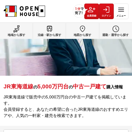
会員登録
ログイン
メニュー
地域から探す
沿線・駅から探す
地図から探す
通勤・通学から探す
JR東海道線
5,000万円台
中古一戸建て
の
の
購入情報
JR東海道線で販売中の5,000万円台の中古一戸建てを掲載していま
す。
会員登録すると、あなたの希望に合ったJR東海道線のおすすめエリ
アや、人気の一軒家・建売を検索できます。