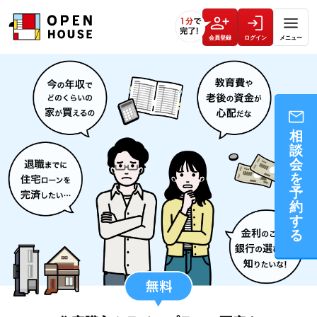
会員登録
ログイン
メニュー
相
談
会
を
予
約
す
る