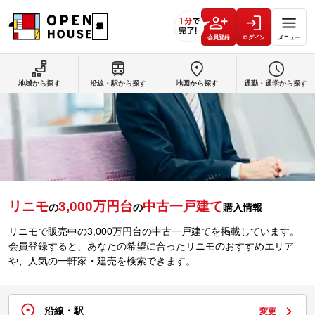
会員登録
ログイン
メニュー
地域から探す
沿線・駅から探す
地図から探す
通勤・通学から探す
リニモ
3,000万円台
中古一戸建て
の
の
購入情報
リニモで販売中の3,000万円台の中古一戸建てを掲載しています。
会員登録すると、あなたの希望に合ったリニモのおすすめエリア
や、人気の一軒家・建売を検索できます。
沿線・駅
変更