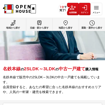
会員登録
ログイン
メニュー
地域から探す
沿線・駅から探す
地図から探す
通勤・通学から探す
名鉄本線
2SLDK～3LDK
中古一戸建て
の
の
購入情報
名鉄本線で販売中の2SLDK～3LDKの中古一戸建てを掲載していま
す。
会員登録すると、あなたの希望に合った名鉄本線のおすすめエリア
や、人気の一軒家・建売を検索できます。