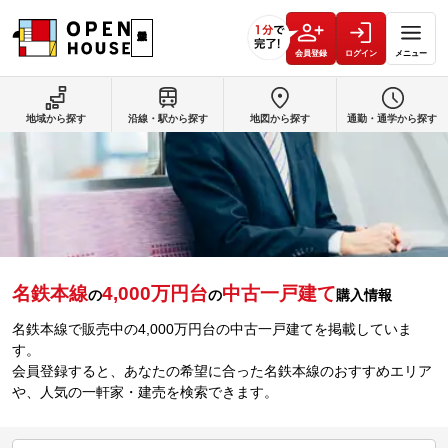
会員登録
ログイン
メニュー
地域から探す
沿線・駅から探す
地図から探す
通勤・通学から探す
名鉄本線
4,000万円台
中古一戸建て
の
の
購入情報
名鉄本線で販売中の4,000万円台の中古一戸建てを掲載していま
す。
会員登録すると、あなたの希望に合った名鉄本線のおすすめエリア
や、人気の一軒家・建売を検索できます。