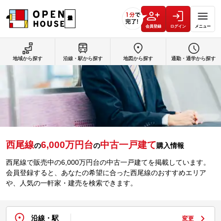
会員登録
ログイン
メニュー
地域から探す
沿線・駅から探す
地図から探す
通勤・通学から探す
西尾線
6,000万円台
中古一戸建て
の
の
購入情報
西尾線で販売中の6,000万円台の中古一戸建てを掲載しています。
会員登録すると、あなたの希望に合った西尾線のおすすめエリア
や、人気の一軒家・建売を検索できます。
沿線・駅
変更