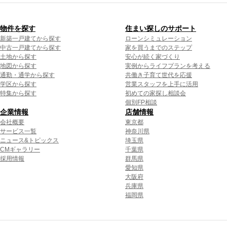
物件を探す
住まい探しのサポート
新築一戸建てから探す
ローンシミュレーション
中古一戸建てから探す
家を買うまでのステップ
土地から探す
安心が続く家づくり
地図から探す
実例からライフプランを考える
通勤・通学から探す
共働き子育て世代を応援
学区から探す
営業スタッフを上手に活用
特集から探す
初めての家探し相談会
個別FP相談
企業情報
店舗情報
会社概要
東京都
サービス一覧
神奈川県
ニュース&トピックス
埼玉県
CMギャラリー
千葉県
採用情報
群馬県
愛知県
大阪府
兵庫県
福岡県