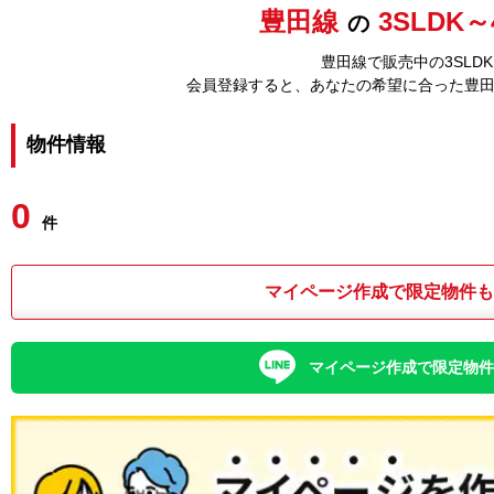
豊田線
3SLDK～
の
豊田線で販売中の3SLD
会員登録すると、あなたの希望に合った豊
物件情報
0
件
マイページ作成で限定物件
マイページ作成で限定物