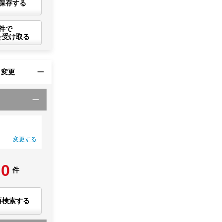
保存する
件で
を受け取る
・変更
変更する
0
件
再検索する