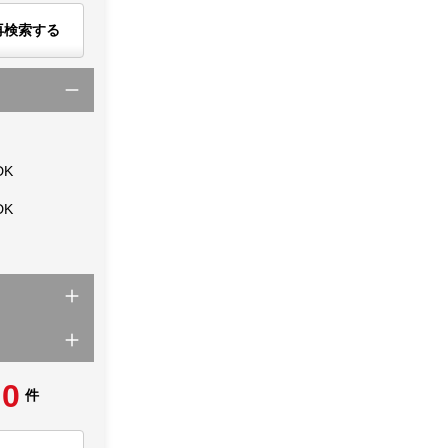
再検索する
DK
DK
0
件