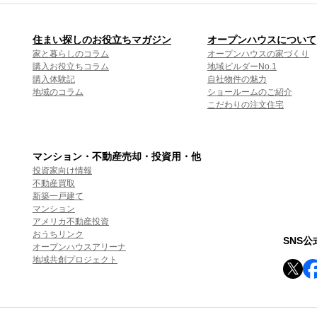
住まい探しのお役立ちマガジン
オープンハウスについて
家と暮らしのコラム
オープンハウスの家づくり
購入お役立ちコラム
地域ビルダーNo.1
購入体験記
自社物件の魅力
地域のコラム
ショールームのご紹介
こだわりの注文住宅
マンション・不動産売却・投資用・他
投資家向け情報
不動産買取
新築一戸建て
マンション
アメリカ不動産投資
おうちリンク
SNS
オープンハウスアリーナ
地域共創プロジェクト