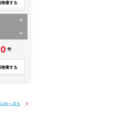
再検索する
0
件
再検索する
4LDKへ戻る