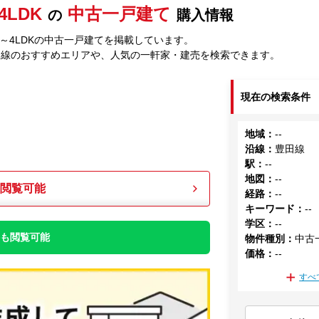
4LDK
中古一戸建て
の
購入情報
K～4LDKの中古一戸建てを掲載しています。
田線のおすすめエリアや、人気の一軒家・建売を検索できます。
現在の検索条件
地域
：
--
沿線
：
豊田線
駅
：
--
地図
：
--
も閲覧可能
経路
：
--
キーワード
：
--
学区
：
--
件も閲覧可能
物件種別
：
中古
価格
：
--
すべ