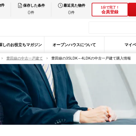
物件
保存した条件
最近見た物件
1分で完了！
0
0
会員登録
件
件
探しのお役立ちマガジン
オープンハウスについて
マイ
豊田線の中古一戸建て
豊田線の3SLDK～4LDKの中古一戸建て購入情報