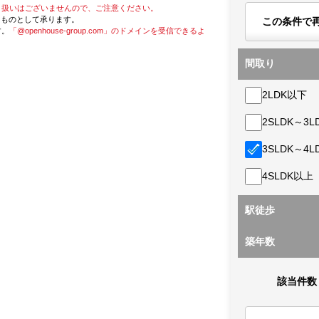
り扱いはございませんので、ご注意ください。
たものとして承ります。
この条件で
す。
「@openhouse-group.com」のドメインを受信できるよ
間取り
2LDK以下
2SLDK～3L
3SLDK～4L
4SLDK以上
駅徒歩
築年数
該当件数