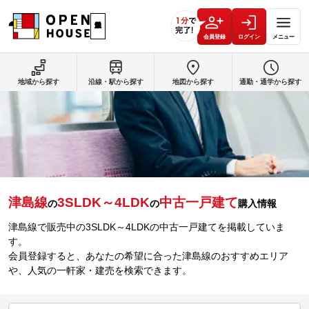
会員登録
ログイン
メニュー
地域から探す
沿線・駅から探す
地図から探す
通勤・通学から探す
津島線
3SLDK～4LDK
中古一戸建て
の
の
購入情報
津島線で販売中の3SLDK～4LDKの中古一戸建てを掲載していま
す。
会員登録すると、あなたの希望に合った津島線のおすすめエリア
や、人気の一軒家・建売を検索できます。