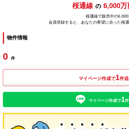
桜通線
6,000
の
桜通線で販売中の6,0
会員登録すると、あなたの希望に合った桜
物件情報
0
件
1
マイページ作成で
件追
1
マイページ作成で