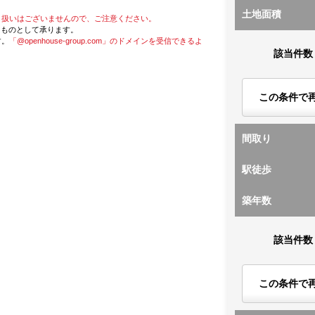
土地面積
り扱いはございませんので、ご注意ください。
たものとして承ります。
す。
「@openhouse-group.com」のドメインを受信できるよ
該当件数
この条件で
間取り
駅徒歩
築年数
該当件数
この条件で