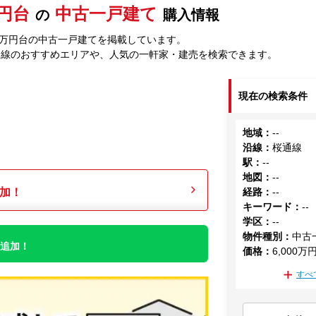
万円台
中古一戸建て
の
購入情報
00万円台の中古一戸建てを掲載しています。
通線のおすすめエリアや、人気の一軒家・建売を検索できます。
現在の検索条件
地域
：
--
沿線
：
桜通線
駅
：
--
地図
：
--
加！
経路
：
--
キーワード
：
--
学区
：
--
物件種別
：
中古
件追加！
価格
：
6,000万
すべ