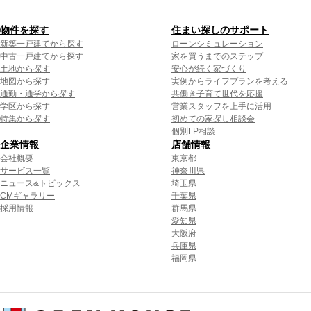
物件を探す
住まい探しのサポート
新築一戸建てから探す
ローンシミュレーション
中古一戸建てから探す
家を買うまでのステップ
土地から探す
安心が続く家づくり
地図から探す
実例からライフプランを考える
通勤・通学から探す
共働き子育て世代を応援
学区から探す
営業スタッフを上手に活用
特集から探す
初めての家探し相談会
個別FP相談
企業情報
店舗情報
会社概要
東京都
サービス一覧
神奈川県
ニュース&トピックス
埼玉県
CMギャラリー
千葉県
採用情報
群馬県
愛知県
大阪府
兵庫県
福岡県