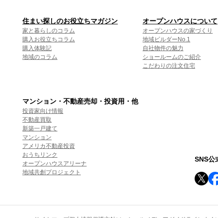
住まい探しのお役立ちマガジン
オープンハウスについて
家と暮らしのコラム
オープンハウスの家づくり
購入お役立ちコラム
地域ビルダーNo.1
購入体験記
自社物件の魅力
地域のコラム
ショールームのご紹介
こだわりの注文住宅
マンション・不動産売却・投資用・他
投資家向け情報
不動産買取
新築一戸建て
マンション
アメリカ不動産投資
おうちリンク
SNS
オープンハウスアリーナ
地域共創プロジェクト