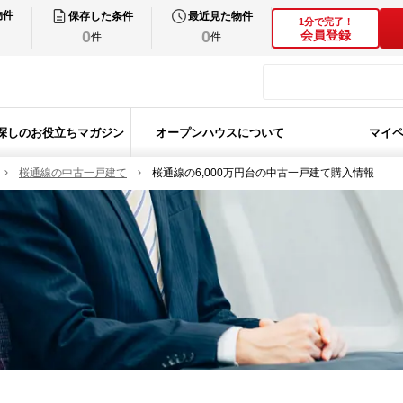
物件
保存した条件
最近見た物件
1分で完了！
0
0
会員登録
件
件
探しのお役立ちマガジン
オープンハウスについて
マイ
桜通線の中古一戸建て
桜通線の6,000万円台の中古一戸建て購入情報