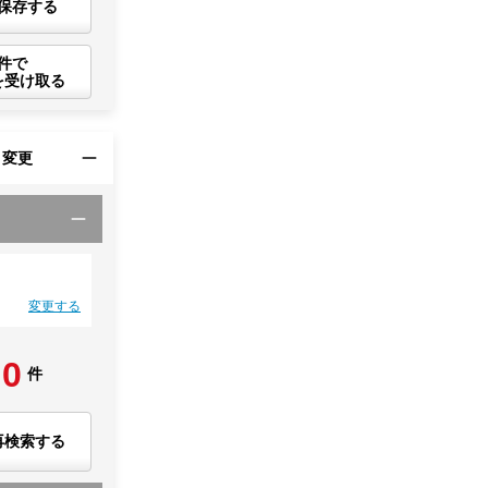
保存する
件で
を受け取る
・変更
変更する
0
件
再検索する