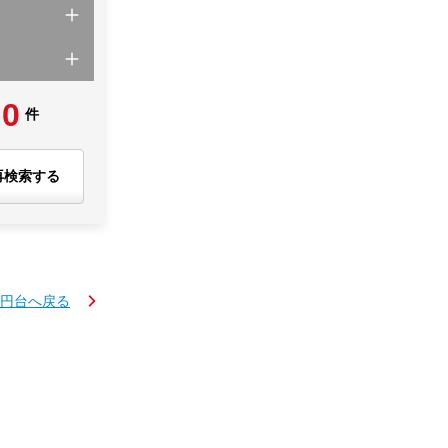
0
件
再検索する
万円台へ戻る