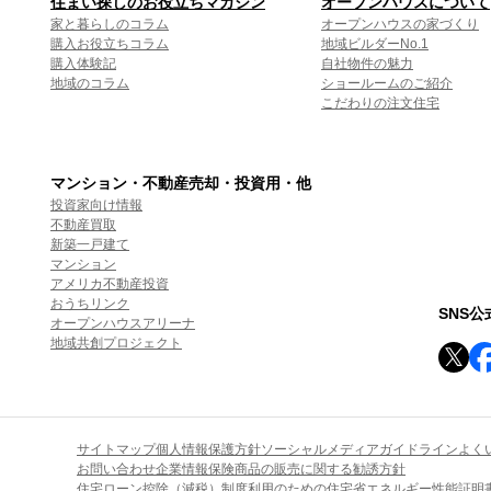
住まい探しのお役立ちマガジン
オープンハウスについて
家と暮らしのコラム
オープンハウスの家づくり
購入お役立ちコラム
地域ビルダーNo.1
購入体験記
自社物件の魅力
地域のコラム
ショールームのご紹介
こだわりの注文住宅
マンション・不動産売却・投資用・他
投資家向け情報
不動産買取
新築一戸建て
マンション
アメリカ不動産投資
おうちリンク
SNS
オープンハウスアリーナ
地域共創プロジェクト
サイトマップ
個人情報保護方針
ソーシャルメディアガイドライン
よく
お問い合わせ
企業情報
保険商品の販売に関する勧誘方針
住宅ローン控除（減税）制度利用のための住宅省エネルギー性能証明