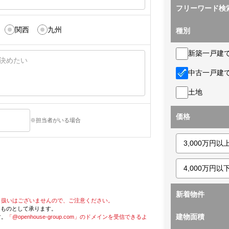
フリーワード検
関西
九州
種別
新築一戸建
中古一戸建
土地
価格
※担当者がいる場合
新着物件
り扱いはございませんので、ご注意ください。
たものとして承ります。
建物面積
す。
「@openhouse-group.com」のドメインを受信できるよ