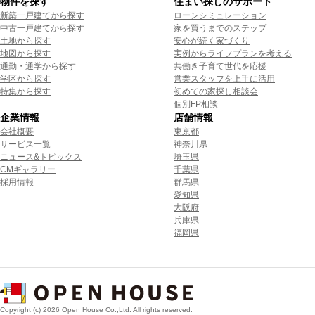
物件を探す
住まい探しのサポート
新築一戸建てから探す
ローンシミュレーション
中古一戸建てから探す
家を買うまでのステップ
土地から探す
安心が続く家づくり
地図から探す
実例からライフプランを考える
通勤・通学から探す
共働き子育て世代を応援
学区から探す
営業スタッフを上手に活用
特集から探す
初めての家探し相談会
個別FP相談
企業情報
店舗情報
会社概要
東京都
サービス一覧
神奈川県
ニュース&トピックス
埼玉県
CMギャラリー
千葉県
採用情報
群馬県
愛知県
大阪府
兵庫県
福岡県
Copyright (c) 2026 Open House Co.,Ltd. All rights reserved.