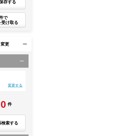
保存する
件で
を受け取る
・変更
変更する
0
件
再検索する