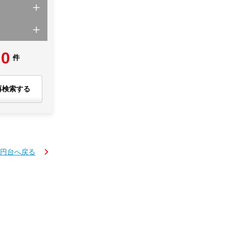
0
件
再検索する
万円台へ戻る