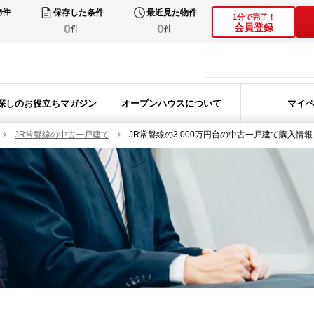
物件
保存した条件
最近見た物件
1分で完了！
0
0
会員登録
件
件
探しのお役立ちマガジン
オープンハウスについて
マイ
JR常磐線の中古一戸建て
JR常磐線の3,000万円台の中古一戸建て購入情報