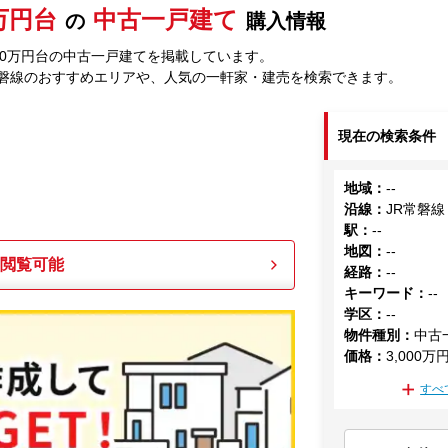
0万円台
中古一戸建て
の
購入情報
000万円台の中古一戸建てを掲載しています。
常磐線のおすすめエリアや、人気の一軒家・建売を検索できます。
現在の検索条件
地域
：
--
沿線
：
JR常磐線
駅
：
--
地図
：
--
も閲覧可能
経路
：
--
キーワード
：
--
学区
：
--
物件種別
：
中古
価格
：
3,000万
すべ