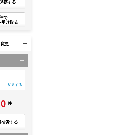
保存する
件で
を受け取る
・変更
変更する
0
件
再検索する