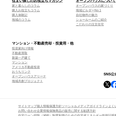
住まい探しのお役立ちマガジン
オープンハウスについて
家と暮らしのコラム
オープンハウスの家づくり
購入お役立ちコラム
地域ビルダーNo.1
購入体験記
自社物件の魅力
地域のコラム
ショールームのご紹介
こだわりの注文住宅
マンション・不動産売却・投資用・他
投資家向け情報
不動産買取
新築一戸建て
マンション
アメリカ不動産投資
おうちリンク
SNS
オープンハウスアリーナ
地域共創プロジェクト
サイトマップ
個人情報保護方針
ソーシャルメディアガイドライン
よく
お問い合わせ
企業情報
保険商品の販売に関する勧誘方針
住宅ローン控除（減税）制度利用のための住宅省エネルギー性能証明