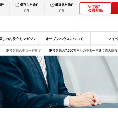
物件
保存した条件
最近見た物件
1分で完了！
0
0
会員登録
件
件
探しのお役立ちマガジン
オープンハウスについて
マイ
JR常磐線の中古一戸建て
JR常磐線の7,000万円台の中古一戸建て購入情報