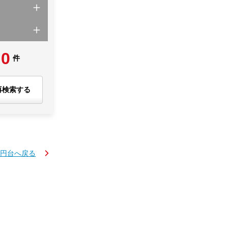
0
件
再検索する
万円台へ戻る