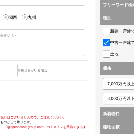
フリーワード検
関西
九州
種別
新築一戸建
中古一戸建
土地
価格
※担当者がいる場合
新着物件
り扱いはございませんので、ご注意ください。
たものとして承ります。
建物面積
す。
「@openhouse-group.com」のドメインを受信できるよ