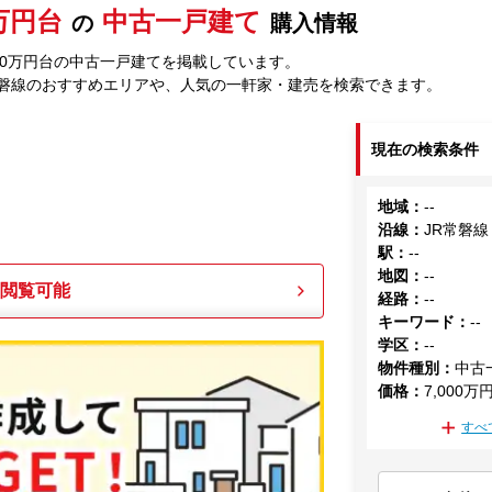
0万円台
中古一戸建て
の
購入情報
000万円台の中古一戸建てを掲載しています。
常磐線のおすすめエリアや、人気の一軒家・建売を検索できます。
現在の検索条件
地域
：
--
沿線
：
JR常磐線
駅
：
--
地図
：
--
も閲覧可能
経路
：
--
キーワード
：
--
学区
：
--
物件種別
：
中古
価格
：
7,000万
すべ