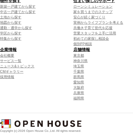
物件を探す
住まい探しのサポート
新築一戸建てから探す
ローンシミュレーション
中古一戸建てから探す
家を買うまでのステップ
土地から探す
安心が続く家づくり
地図から探す
実例からライフプランを考える
通勤・通学から探す
共働き子育て世代を応援
学区から探す
営業スタッフを上手に活用
特集から探す
初めての家探し相談会
個別FP相談
企業情報
店舗情報
会社概要
東京都
サービス一覧
神奈川県
ニュース&トピックス
埼玉県
CMギャラリー
千葉県
採用情報
群馬県
愛知県
大阪府
兵庫県
福岡県
Copyright (c) 2026 Open House Co.,Ltd. All rights reserved.