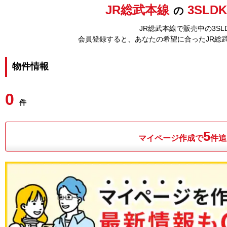
JR総武本線
3SLD
の
JR総武本線で販売中の3S
会員登録すると、あなたの希望に合ったJR総
物件情報
0
件
5
マイページ作成で
件追