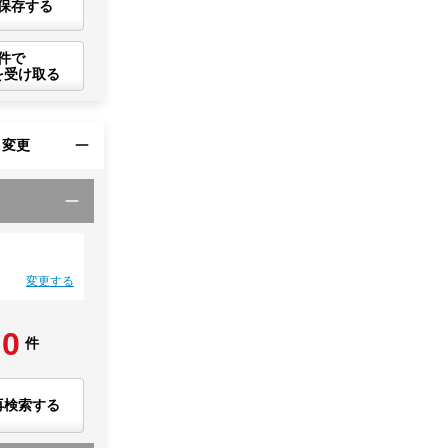
保存する
件で
を受け取る
・変更
変更する
0
件
再検索する