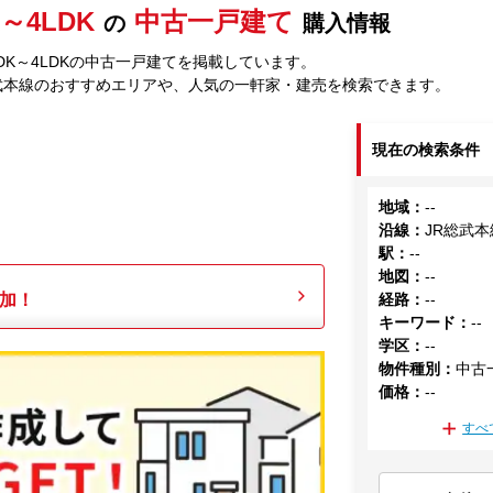
K～4LDK
中古一戸建て
の
購入情報
LDK～4LDKの中古一戸建てを掲載しています。
武本線のおすすめエリアや、人気の一軒家・建売を検索できます。
現在の検索条件
地域
：
--
沿線
：
JR総武本
駅
：
--
地図
：
--
加！
経路
：
--
キーワード
：
--
学区
：
--
物件種別
：
中古
価格
：
--
すべ