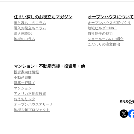
住まい探しのお役立ちマガジン
オープンハウスについて
家と暮らしのコラム
オープンハウスの家づくり
購入お役立ちコラム
地域ビルダーNo.1
購入体験記
自社物件の魅力
地域のコラム
ショールームのご紹介
こだわりの注文住宅
マンション・不動産売却・投資用・他
投資家向け情報
不動産買取
新築一戸建て
マンション
アメリカ不動産投資
おうちリンク
SNS
オープンハウスアリーナ
地域共創プロジェクト