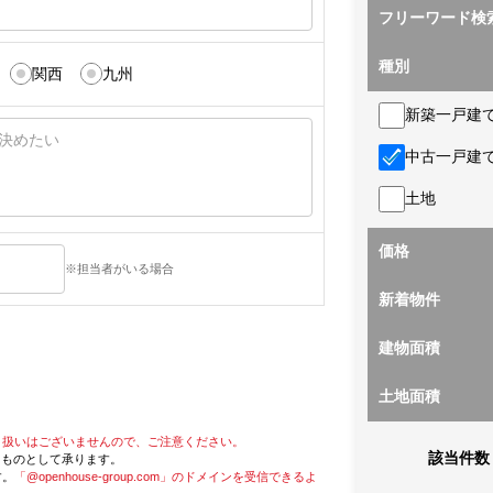
フリーワード検
種別
関西
九州
新築一戸建
中古一戸建
土地
価格
※担当者がいる場合
新着物件
建物面積
土地面積
り扱いはございませんので、ご注意ください。
該当件数
たものとして承ります。
す。
「@openhouse-group.com」のドメインを受信できるよ