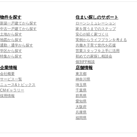
物件を探す
住まい探しのサポート
新築一戸建てから探す
ローンシミュレーション
中古一戸建てから探す
家を買うまでのステップ
土地から探す
安心が続く家づくり
地図から探す
実例からライフプランを考える
通勤・通学から探す
共働き子育て世代を応援
学区から探す
営業スタッフを上手に活用
特集から探す
初めての家探し相談会
個別FP相談
企業情報
店舗情報
会社概要
東京都
サービス一覧
神奈川県
ニュース&トピックス
埼玉県
CMギャラリー
千葉県
採用情報
群馬県
愛知県
大阪府
兵庫県
福岡県