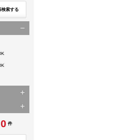
再検索する
DK
DK
0
件