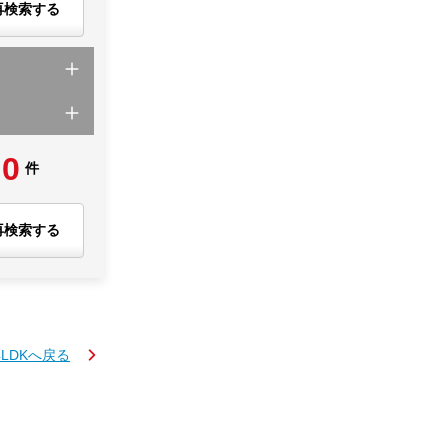
再検索する
0
件
再検索する
4LDKへ戻る