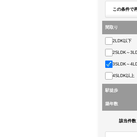
この条件で
間取り
2LDK以下
2SLDK～3L
3SLDK～4L
4SLDK以上
駅徒歩
築年数
該当件数