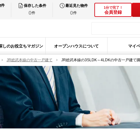
物件
保存した条件
最近見た物件
1分で完了！
0
0
会員登録
件
件
探しのお役立ちマガジン
オープンハウスについて
マイ
JR総武本線の中古一戸建て
JR総武本線の3SLDK～4LDKの中古一戸建て