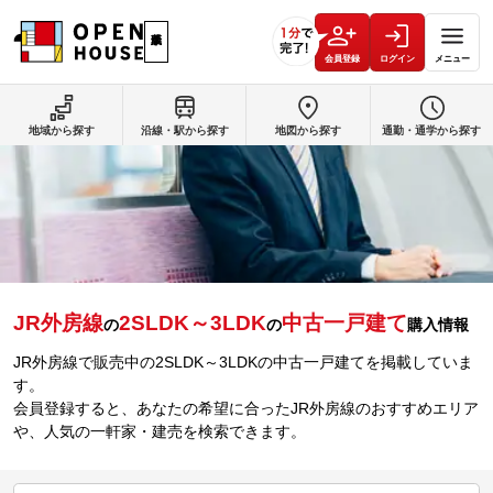
会員登録
ログイン
メニュー
地域から探す
沿線・駅から探す
地図から探す
通勤・通学から探す
JR外房線
2SLDK～3LDK
中古一戸建て
の
の
購入情報
JR外房線で販売中の2SLDK～3LDKの中古一戸建てを掲載していま
す。
会員登録すると、あなたの希望に合ったJR外房線のおすすめエリア
や、人気の一軒家・建売を検索できます。