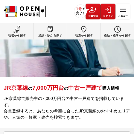
会員登録
ログイン
メニュー
地域から探す
沿線・駅から探す
地図から探す
通勤・通学から探す
JR京葉線
7,000万円台
中古一戸建て
の
の
購入情報
JR京葉線で販売中の7,000万円台の中古一戸建てを掲載していま
す。
会員登録すると、あなたの希望に合ったJR京葉線のおすすめエリア
や、人気の一軒家・建売を検索できます。