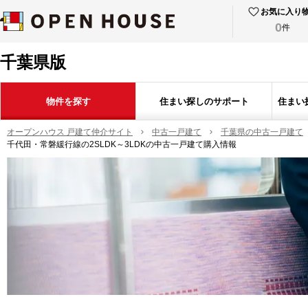
お気に入り
0
件
千葉県版
物件を探す
住まい探しのサポート
住まい
オープンハウス 戸建て仲介サイト
中古一戸建て
千葉県の中古一戸建て
千代田・常磐緩行線の2SLDK～3LDKの中古一戸建て購入情報