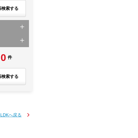
再検索する
0
件
再検索する
3LDKへ戻る