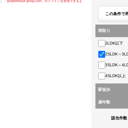
す。
「@openhouse-group.com」のドメインを受信できるよ
この条件で
間取り
2LDK以下
2SLDK～3L
3SLDK～4L
4SLDK以上
駅徒歩
築年数
該当件数