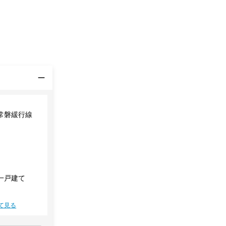
常磐緩行線
一戸建て
て見る