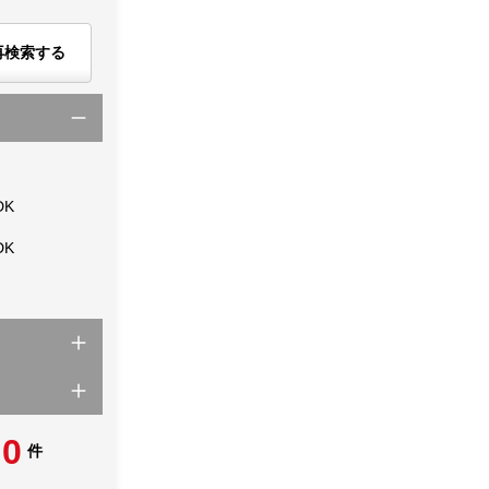
再検索する
DK
DK
0
件