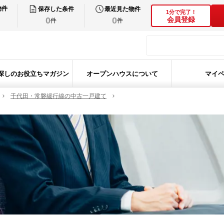
物件
保存した条件
最近見た物件
1分で完了！
0
0
会員登録
件
件
探しのお役立ちマガジン
オープンハウスについて
マイ
千代田・常磐緩行線の中古一戸建て