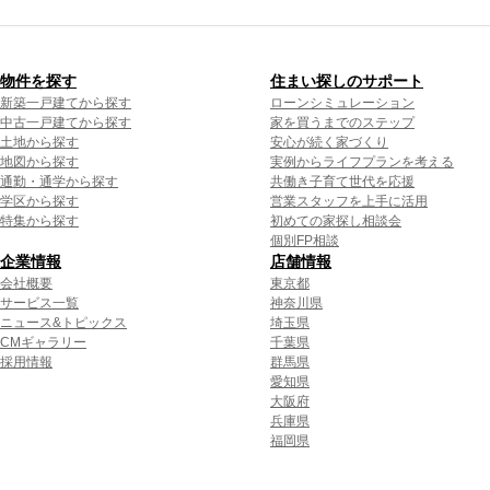
物件を探す
住まい探しのサポート
新築一戸建てから探す
ローンシミュレーション
中古一戸建てから探す
家を買うまでのステップ
土地から探す
安心が続く家づくり
地図から探す
実例からライフプランを考える
通勤・通学から探す
共働き子育て世代を応援
学区から探す
営業スタッフを上手に活用
特集から探す
初めての家探し相談会
個別FP相談
企業情報
店舗情報
会社概要
東京都
サービス一覧
神奈川県
ニュース&トピックス
埼玉県
CMギャラリー
千葉県
採用情報
群馬県
愛知県
大阪府
兵庫県
福岡県