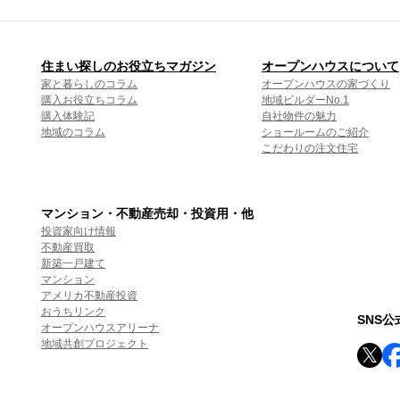
住まい探しのお役立ちマガジン
オープンハウスについて
家と暮らしのコラム
オープンハウスの家づくり
購入お役立ちコラム
地域ビルダーNo.1
購入体験記
自社物件の魅力
地域のコラム
ショールームのご紹介
こだわりの注文住宅
マンション・不動産売却・投資用・他
投資家向け情報
不動産買取
新築一戸建て
マンション
アメリカ不動産投資
おうちリンク
SNS
オープンハウスアリーナ
地域共創プロジェクト