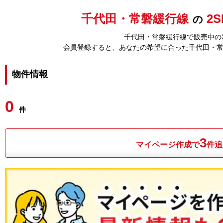
千代田・常磐緩行線
2S
の
千代田・常磐緩行線で販売中の2
会員登録すると、あなたの希望に合った千代田・
物件情報
0
件
3
マイページ作成で
件追