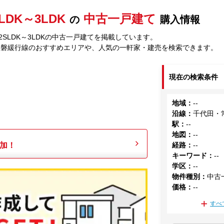
LDK～3LDK
中古一戸建て
の
購入情報
SLDK～3LDKの中古一戸建てを掲載しています。
常磐緩行線のおすすめエリアや、人気の一軒家・建売を検索できます。
現在の検索条件
地域
：
--
沿線
：
千代田・
駅
：
--
地図
：
--
加！
経路
：
--
キーワード
：
--
学区
：
--
物件種別
：
中古
価格
：
--
すべ