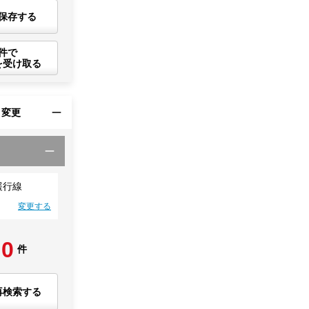
保存する
件で
を受け取る
・変更
緩行線
変更する
0
件
再検索する