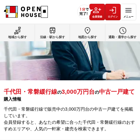
会員登録
ログイン
メニュー
地域から探す
沿線・駅から探す
地図から探す
通勤・通学から探す
千代田・常磐緩行線
3,000万円台
中古一戸建て
の
の
購入情報
千代田・常磐緩行線で販売中の3,000万円台の中古一戸建てを掲載
しています。
会員登録すると、あなたの希望に合った千代田・常磐緩行線のおす
すめエリアや、人気の一軒家・建売を検索できます。