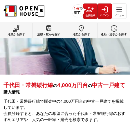
会員登録
ログイン
メニュー
地域から探す
沿線・駅から探す
地図から探す
通勤・通学から探す
千代田・常磐緩行線
4,000万円台
中古一戸建て
の
の
購入情報
千代田・常磐緩行線で販売中の4,000万円台の中古一戸建てを掲載
しています。
会員登録すると、あなたの希望に合った千代田・常磐緩行線のおす
すめエリアや、人気の一軒家・建売を検索できます。