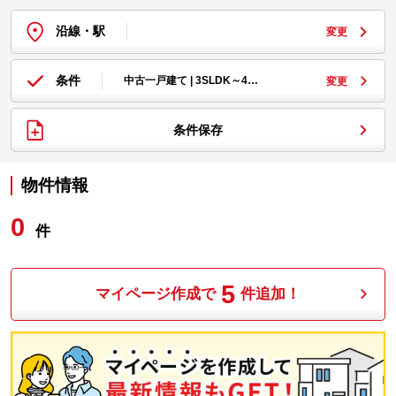
沿線・駅
変更
条件
中古一戸建て | 3SLDK～4…
変更
条件保存
物件情報
0
件
5
マイページ作成で
件追加！