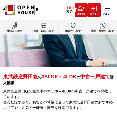
会員登録
ログイン
メニュー
地域から探す
沿線・駅から探す
地図から探す
通勤・通学から探す
東武鉄道野田線
3SLDK～4LDK
中古一戸建て
の
の
購
入情報
東武鉄道野田線で販売中の3SLDK～4LDKの中古一戸建てを掲載し
ています。
会員登録すると、あなたの希望に合った東武鉄道野田線のおすすめ
エリアや、人気の一軒家・建売を検索できます。