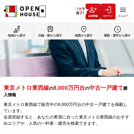
会員登録
ログイン
メニュー
地域から探す
沿線・駅から探す
地図から探す
通勤・通学から探す
東京メトロ東西線
8,000万円台
中古一戸建て
の
の
購
入情報
東京メトロ東西線で販売中の8,000万円台の中古一戸建てを掲載し
ています。
会員登録すると、あなたの希望に合った東京メトロ東西線のおすす
めエリアや、人気の一軒家・建売を検索できます。