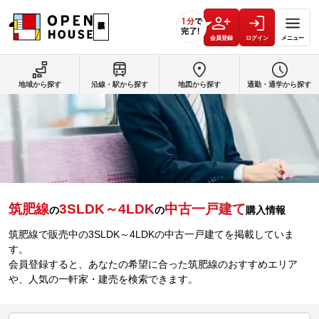
会員登録
ログイン
メニュー
地域から探す
沿線・駅から探す
地図から探す
通勤・通学から探す
筑肥線
3SLDK～4LDK
中古一戸建て
の
の
購入情報
筑肥線で販売中の3SLDK～4LDKの中古一戸建てを掲載していま
す。
会員登録すると、あなたの希望に合った筑肥線のおすすめエリア
や、人気の一軒家・建売を検索できます。