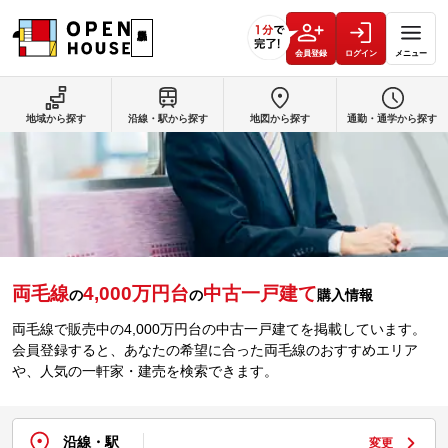
会員登録
ログイン
メニュー
地域から探す
沿線・駅から探す
地図から探す
通勤・通学から探す
両毛線
4,000万円台
中古一戸建て
の
の
購入情報
両毛線で販売中の4,000万円台の中古一戸建てを掲載しています。
会員登録すると、あなたの希望に合った両毛線のおすすめエリア
や、人気の一軒家・建売を検索できます。
沿線・駅
変更