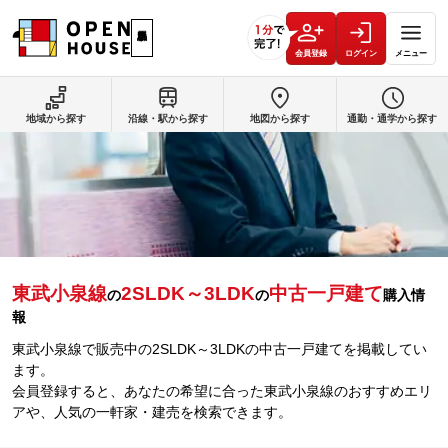
会員登録
ログイン
メニュー
地域から探す
沿線・駅から探す
地図から探す
通勤・通学から探す
東武小泉線
2SLDK～3LDK
中古一戸建て
の
の
購入情
報
東武小泉線で販売中の2SLDK～3LDKの中古一戸建てを掲載してい
ます。
会員登録すると、あなたの希望に合った東武小泉線のおすすめエリ
アや、人気の一軒家・建売を検索できます。