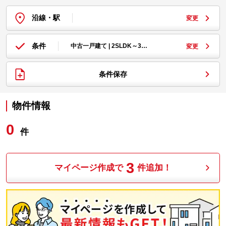
沿線・駅
変更
条件
中古一戸建て | 2SLDK～3…
変更
条件保存
物件情報
0
件
3
マイページ作成で
件追加！