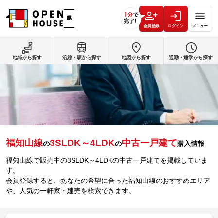
会員登録
ログイン
メニュー
地域から探す
沿線・駅から探す
地図から探す
通勤・通学から探す
福知山線
3SLDK～4LDK
中古一戸建て
の
の
購入情報
福知山線で販売中の3SLDK～4LDKの中古一戸建てを掲載していま
す。
会員登録すると、あなたの希望に合った福知山線のおすすめエリア
や、人気の一軒家・建売を検索できます。