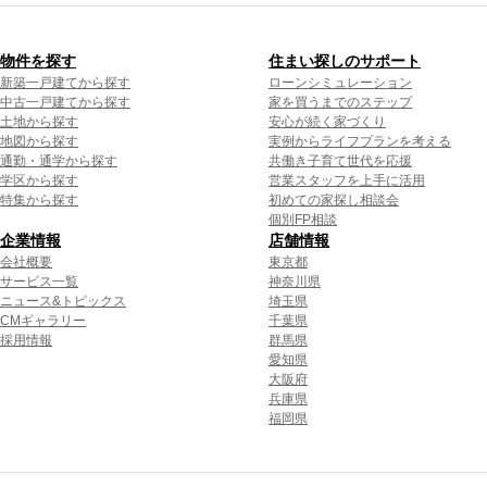
物件を探す
住まい探しのサポート
新築一戸建てから探す
ローンシミュレーション
中古一戸建てから探す
家を買うまでのステップ
土地から探す
安心が続く家づくり
地図から探す
実例からライフプランを考える
通勤・通学から探す
共働き子育て世代を応援
学区から探す
営業スタッフを上手に活用
特集から探す
初めての家探し相談会
個別FP相談
企業情報
店舗情報
会社概要
東京都
サービス一覧
神奈川県
ニュース&トピックス
埼玉県
CMギャラリー
千葉県
採用情報
群馬県
愛知県
大阪府
兵庫県
福岡県