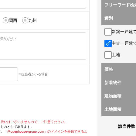
フリーワード検
種別
関西
九州
新築一戸建
中古一戸建
土地
価格
※担当者がいる場合
新着物件
建物面積
土地面積
り扱いはございませんので、ご注意ください。
該当件数
たものとして承ります。
す。
「@openhouse-group.com」のドメインを受信できるよ