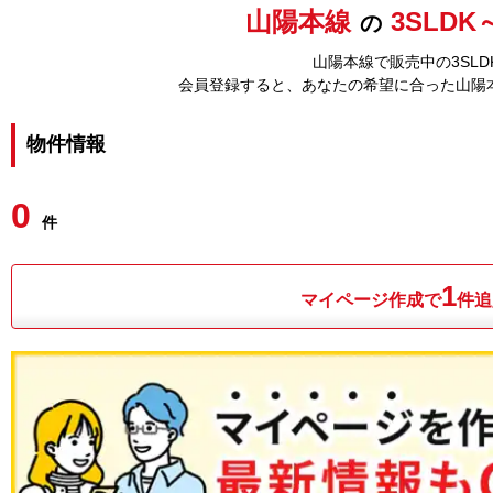
山陽本線
3SLDK
の
山陽本線で販売中の3SL
会員登録すると、あなたの希望に合った山陽
物件情報
0
件
1
マイページ作成で
件追