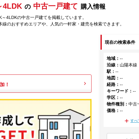
～4LDK
中古一戸建て
の
購入情報
DK～4LDKの中古一戸建てを掲載しています。
本線のおすすめエリアや、人気の一軒家・建売を検索できます。
現在の検索条件
地域
：
--
沿線
：
山陽本線
駅
：
--
地図
：
--
加！
経路
：
--
キーワード
：
--
学区
：
--
物件種別
：
中古
価格
：
--
すべ