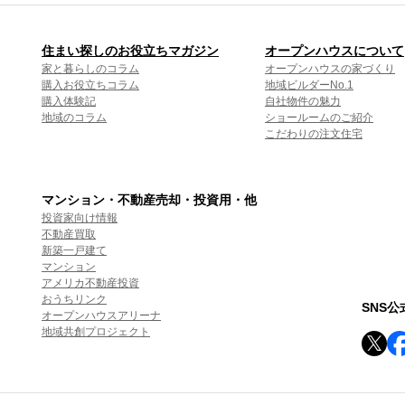
住まい探しのお役立ちマガジン
オープンハウスについて
家と暮らしのコラム
オープンハウスの家づくり
購入お役立ちコラム
地域ビルダーNo.1
購入体験記
自社物件の魅力
地域のコラム
ショールームのご紹介
こだわりの注文住宅
マンション・不動産売却・投資用・他
投資家向け情報
不動産買取
新築一戸建て
マンション
アメリカ不動産投資
おうちリンク
SNS
オープンハウスアリーナ
地域共創プロジェクト