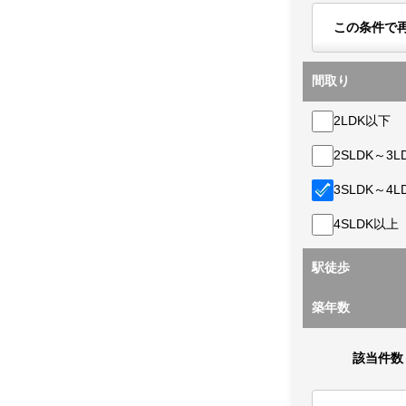
この条件で
間取り
2LDK以下
2SLDK～3L
3SLDK～4L
4SLDK以上
駅徒歩
築年数
該当件数