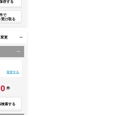
保存する
件で
を受け取る
・変更
変更する
0
件
再検索する