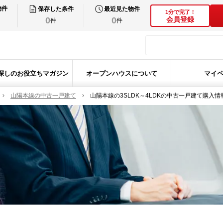
物件
保存した条件
最近見た物件
1分で完了！
0
0
会員登録
件
件
探しのお役立ちマガジン
オープンハウスについて
マイ
山陽本線の中古一戸建て
山陽本線の3SLDK～4LDKの中古一戸建て購入情