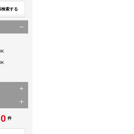
再検索する
DK
DK
0
件