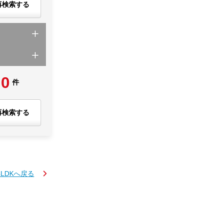
再検索する
0
件
再検索する
4LDKへ戻る