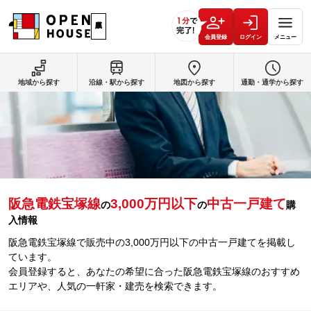
会員登録
ログイン
メニュー
地域から探す
沿線・駅から探す
地図から探す
通勤・通学から探す
阪急電鉄宝塚線
3,000万円以下
中古一戸建て
の
の
購
入情報
阪急電鉄宝塚線で販売中の3,000万円以下の中古一戸建てを掲載し
ています。
会員登録すると、あなたの希望に合った阪急電鉄宝塚線のおすすめ
エリアや、人気の一軒家・建売を検索できます。