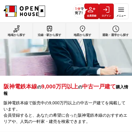
会員登録
ログイン
メニュー
地域から探す
沿線・駅から探す
地図から探す
通勤・通学から探す
阪神電鉄本線
9,000万円以上
中古一戸建て
の
の
購入情
報
阪神電鉄本線で販売中の9,000万円以上の中古一戸建てを掲載して
います。
会員登録すると、あなたの希望に合った阪神電鉄本線のおすすめエ
リアや、人気の一軒家・建売を検索できます。