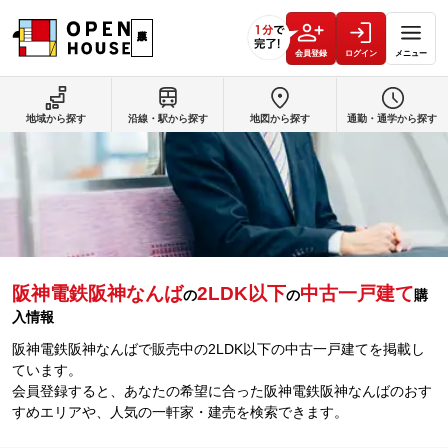
会員登録
ログイン
メニュー
地域から探す
沿線・駅から探す
地図から探す
通勤・通学から探す
阪神電鉄阪神なんば
2LDK以下
中古一戸建て
の
の
購
入情報
阪神電鉄阪神なんばで販売中の2LDK以下の中古一戸建てを掲載し
ています。
会員登録すると、あなたの希望に合った阪神電鉄阪神なんばのおす
すめエリアや、人気の一軒家・建売を検索できます。