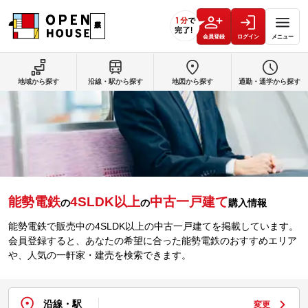
会員登録
ログイン
メニュー
地域から探す
沿線・駅から探す
地図から探す
通勤・通学から探す
能勢電鉄
4SLDK以上
中古一戸建て
の
の
購入情報
能勢電鉄で販売中の4SLDK以上の中古一戸建てを掲載しています。
会員登録すると、あなたの希望に合った能勢電鉄のおすすめエリア
や、人気の一軒家・建売を検索できます。
沿線・駅
変更