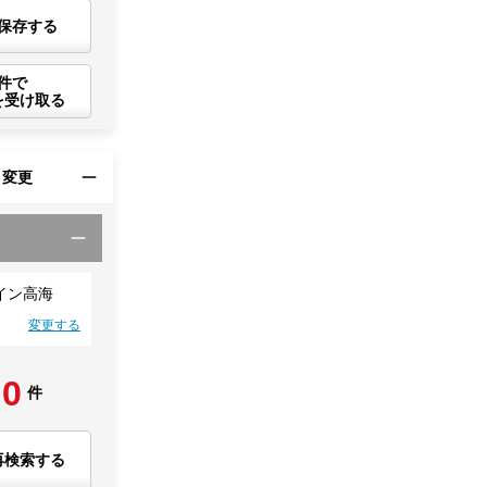
保存する
件で
を受け取る
・変更
イン高海
変更する
0
件
再検索する