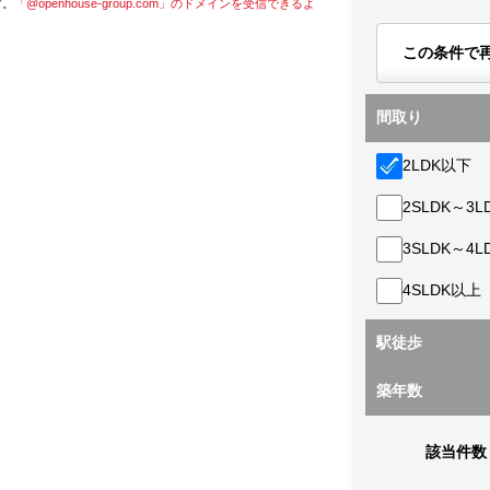
す。
「@openhouse-group.com」のドメインを受信できるよ
この条件で
間取り
2LDK以下
2SLDK～3L
3SLDK～4L
4SLDK以上
駅徒歩
築年数
該当件数