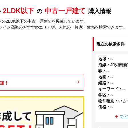
2LDK以下
中古一戸建て
の
の
購入情報
中の2LDK以下の中古一戸建てを掲載しています。
宿ライン高海のおすすめエリアや、人気の一軒家・建売を検索できます。
現在の検索条件
地域
：
--
沿線
：
JR湘南
駅
：
--
地図
：
--
加！
経路
：
--
キーワード
：
--
学区
：
--
物件種別
：
中古
価格
：
--
すべ