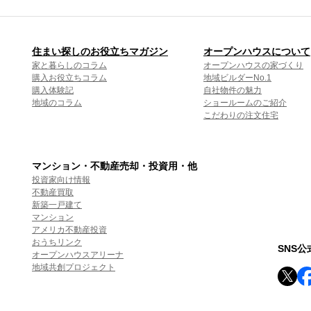
住まい探しのお役立ちマガジン
オープンハウスについて
家と暮らしのコラム
オープンハウスの家づくり
購入お役立ちコラム
地域ビルダーNo.1
購入体験記
自社物件の魅力
地域のコラム
ショールームのご紹介
こだわりの注文住宅
マンション・不動産売却・投資用・他
投資家向け情報
不動産買取
新築一戸建て
マンション
アメリカ不動産投資
おうちリンク
SNS
オープンハウスアリーナ
地域共創プロジェクト