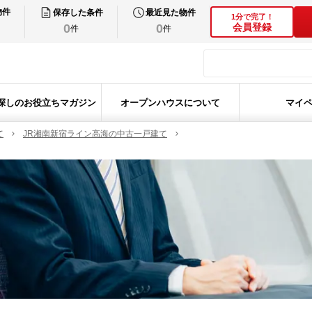
物件
保存した条件
最近見た物件
1分で完了！
0
0
会員登録
件
件
探しのお役立ちマガジン
オープンハウスについて
マイ
て
JR湘南新宿ライン高海の中古一戸建て