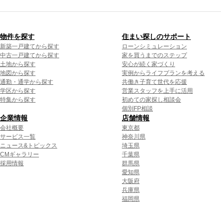
物件を探す
住まい探しのサポート
新築一戸建てから探す
ローンシミュレーション
中古一戸建てから探す
家を買うまでのステップ
土地から探す
安心が続く家づくり
地図から探す
実例からライフプランを考える
通勤・通学から探す
共働き子育て世代を応援
学区から探す
営業スタッフを上手に活用
特集から探す
初めての家探し相談会
個別FP相談
企業情報
店舗情報
会社概要
東京都
サービス一覧
神奈川県
ニュース&トピックス
埼玉県
CMギャラリー
千葉県
採用情報
群馬県
愛知県
大阪府
兵庫県
福岡県