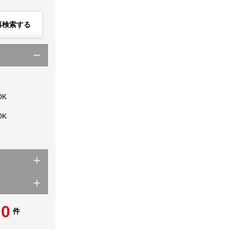
再検索する
DK
DK
0
件