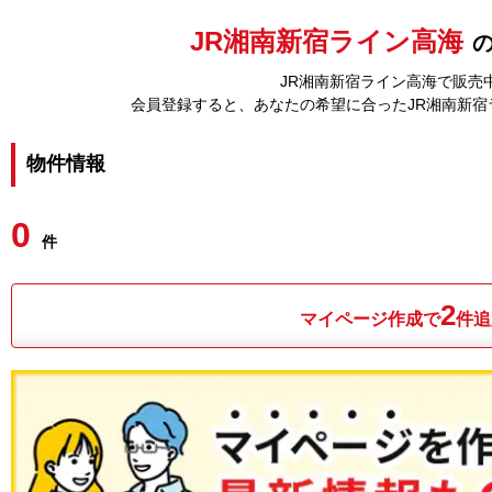
JR湘南新宿ライン高海
JR湘南新宿ライン高海で販売
会員登録すると、あなたの希望に合ったJR湘南新
物件情報
0
件
2
マイページ作成で
件追