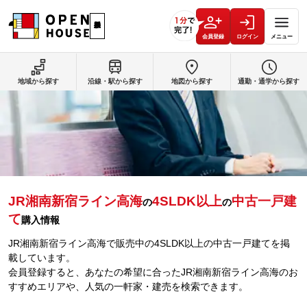
会員登録
ログイン
メニュー
地域から探す
沿線・駅から探す
地図から探す
通勤・通学から探す
JR湘南新宿ライン高海
4SLDK以上
中古一戸建
の
の
て
購入情報
JR湘南新宿ライン高海で販売中の4SLDK以上の中古一戸建てを掲
載しています。
会員登録すると、あなたの希望に合ったJR湘南新宿ライン高海のお
すすめエリアや、人気の一軒家・建売を検索できます。