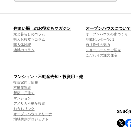
住まい探しのお役立ちマガジン
オープンハウスについて
家と暮らしのコラム
オープンハウスの家づくり
購入お役立ちコラム
地域ビルダーNo.1
購入体験記
自社物件の魅力
地域のコラム
ショールームのご紹介
こだわりの注文住宅
マンション・不動産売却・投資用・他
投資家向け情報
不動産買取
新築一戸建て
マンション
アメリカ不動産投資
おうちリンク
SNS
オープンハウスアリーナ
地域共創プロジェクト