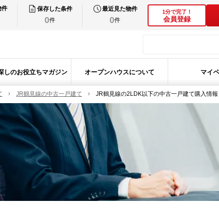
物件
保存した条件
最近見た物件
1分で完了！
0
0
会員登録
件
件
探しのお役立ちマガジン
オープンハウスについて
マイ
て
JR鶴見線の中古一戸建て
JR鶴見線の2LDK以下の中古一戸建て購入情報