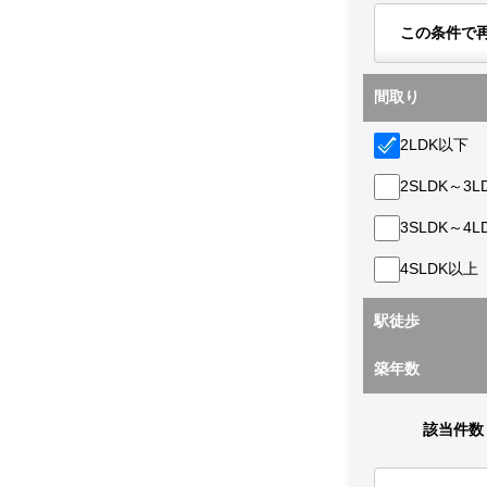
この条件で
間取り
2LDK以下
2SLDK～3L
3SLDK～4L
4SLDK以上
駅徒歩
築年数
該当件数