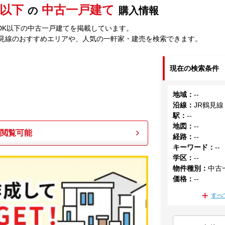
K以下
中古一戸建て
の
購入情報
LDK以下の中古一戸建てを掲載しています。
鶴見線のおすすめエリアや、人気の一軒家・建売を検索できます。
現在の検索条件
地域
：
--
沿線
：
JR鶴見線
駅
：
--
地図
：
--
も閲覧可能
経路
：
--
キーワード
：
--
学区
：
--
物件種別
：
中古
価格
：
--
すべ