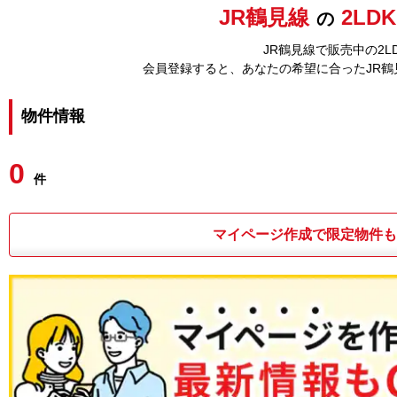
JR鶴見線
2LD
の
JR鶴見線で販売中の2
会員登録すると、あなたの希望に合ったJR
物件情報
0
件
マイページ作成で限定物件