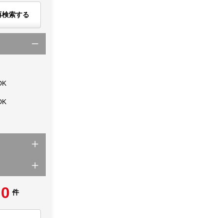
再検索する
DK
DK
0
件