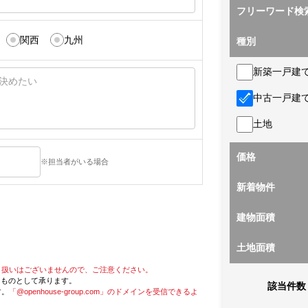
フリーワード検
関西
九州
種別
新築一戸建
中古一戸建
土地
価格
※担当者がいる場合
新着物件
建物面積
土地面積
り扱いはございませんので、ご注意ください。
たものとして承ります。
該当件数
す。
「@openhouse-group.com」のドメインを受信できるよ