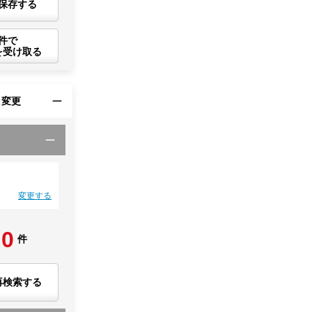
保存する
件で
を受け取る
・変更
変更する
0
件
再検索する