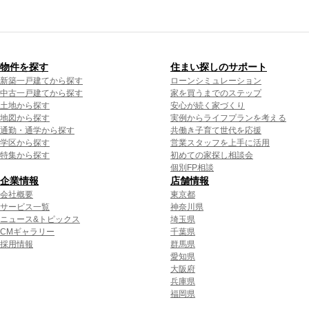
物件を探す
住まい探しのサポート
新築一戸建てから探す
ローンシミュレーション
中古一戸建てから探す
家を買うまでのステップ
土地から探す
安心が続く家づくり
地図から探す
実例からライフプランを考える
通勤・通学から探す
共働き子育て世代を応援
学区から探す
営業スタッフを上手に活用
特集から探す
初めての家探し相談会
個別FP相談
企業情報
店舗情報
会社概要
東京都
サービス一覧
神奈川県
ニュース&トピックス
埼玉県
CMギャラリー
千葉県
採用情報
群馬県
愛知県
大阪府
兵庫県
福岡県