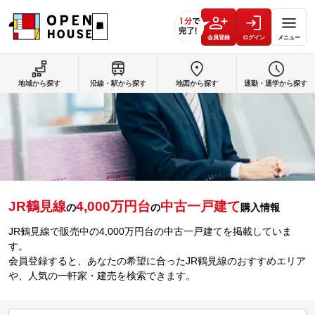
会員登録
ログイン
メニュー
地域から探す
沿線・駅から探す
地図から探す
通勤・通学から探す
JR鶴見線
4,000万円台
中古一戸建て
の
の
購入情報
JR鶴見線で販売中の4,000万円台の中古一戸建てを掲載していま
す。
会員登録すると、あなたの希望に合ったJR鶴見線のおすすめエリア
や、人気の一軒家・建売を検索できます。