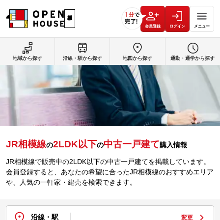
会員登録
ログイン
メニュー
地域から探す
沿線・駅から探す
地図から探す
通勤・通学から探す
JR相模線
2LDK以下
中古一戸建て
の
の
購入情報
JR相模線で販売中の2LDK以下の中古一戸建てを掲載しています。
会員登録すると、あなたの希望に合ったJR相模線のおすすめエリア
や、人気の一軒家・建売を検索できます。
沿線・駅
変更